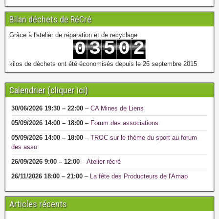
Bilan déchets de RéCré
Grâce à l'atelier de réparation et de recyclage
3
5
0
2
0
4
6
1
3
1
kilos de déchets ont été économisés depuis le 26 septembre 2015
Calendrier (cliquer ici)
30/06/2026
19:30
–
22:00
–
CA Mines de Liens
05/09/2026
14:00
–
18:00
–
Forum des associations
05/09/2026
14:00
–
18:00
–
TROC sur le thème du sport au forum
des asso
26/09/2026
9:00
–
12:00
–
Atelier récré
26/11/2026
18:00
–
21:00
–
La fête des Producteurs de l'Amap
Articles récents