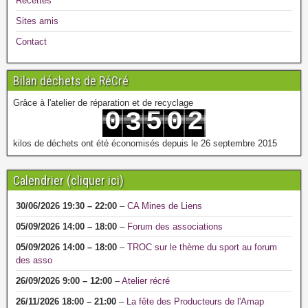
Recettes
Sites amis
Contact
Bilan déchets de RéCré
Grâce à l'atelier de réparation et de recyclage
0
5
0
2
3
1
6
1
3
4
kilos de déchets ont été économisés depuis le 26 septembre 2015
Calendrier (cliquer ici)
30/06/2026
19:30
–
22:00
–
CA Mines de Liens
05/09/2026
14:00
–
18:00
–
Forum des associations
05/09/2026
14:00
–
18:00
–
TROC sur le thème du sport au forum
des asso
26/09/2026
9:00
–
12:00
–
Atelier récré
26/11/2026
18:00
–
21:00
–
La fête des Producteurs de l'Amap