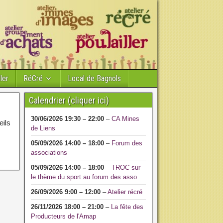
ler
RéCré
Local de Bagnols
Calendrier (cliquer ici)
30/06/2026
19:30
–
22:00
–
CA Mines
eils
de Liens
05/09/2026
14:00
–
18:00
–
Forum des
associations
05/09/2026
14:00
–
18:00
–
TROC sur
le thème du sport au forum des asso
26/09/2026
9:00
–
12:00
–
Atelier récré
26/11/2026
18:00
–
21:00
–
La fête des
Producteurs de l'Amap