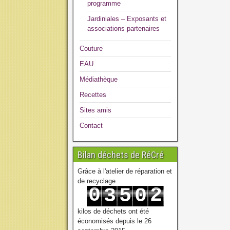
programme
Jardiniales – Exposants et
associations partenaires
Couture
EAU
Médiathèque
Recettes
Sites amis
Contact
Bilan déchets de RéCré
Grâce à l'atelier de réparation et
de recyclage
0
2
3
5
0
1
3
4
6
1
kilos de déchets ont été
économisés depuis le 26