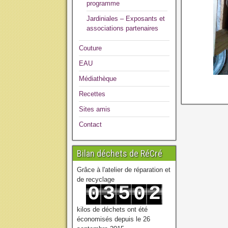
programme
Jardiniales – Exposants et
associations partenaires
Couture
EAU
Médiathèque
Recettes
Sites amis
Contact
Bilan déchets de RéCré
Grâce à l'atelier de réparation et
de recyclage
3
5
2
0
0
4
6
3
1
1
kilos de déchets ont été
économisés depuis le 26