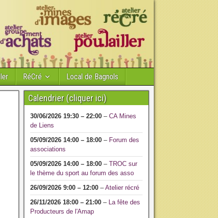
ler
RéCré
Local de Bagnols
Calendrier (cliquer ici)
30/06/2026
19:30
–
22:00
–
CA Mines
de Liens
05/09/2026
14:00
–
18:00
–
Forum des
associations
05/09/2026
14:00
–
18:00
–
TROC sur
le thème du sport au forum des asso
26/09/2026
9:00
–
12:00
–
Atelier récré
26/11/2026
18:00
–
21:00
–
La fête des
Producteurs de l'Amap