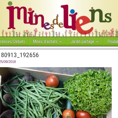
érences/Débats
Mines d’achats
Jardin partagé
Poulail
180913_192656
25/09/2018