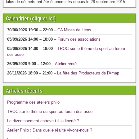
1
4
3
6
1
kilos de déchets ont été économisés depuis le 26 septembre 2015
Calendrier (cliquer ici)
30/06/2026
19:30
–
22:00
–
CA Mines de Liens
05/09/2026
14:00
–
18:00
–
Forum des associations
05/09/2026
14:00
–
18:00
–
TROC sur le thème du sport au forum
des asso
26/09/2026
9:00
–
12:00
–
Atelier récré
26/11/2026
18:00
–
21:00
–
La fête des Producteurs de l'Amap
Articles récents
Programme des ateliers philo
TROC sur le thème du sport au forum des asso
Le divertissement entrave-t-il la liberté ?
Atelier Philo : Dans quelle réalité vivons-nous ?