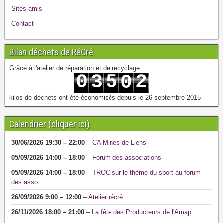
Sites amis
Contact
Bilan déchets de RéCré
Grâce à l'atelier de réparation et de recyclage
0
3
5
2
0
1
4
6
3
1
kilos de déchets ont été économisés depuis le 26 septembre 2015
Calendrier (cliquer ici)
30/06/2026
19:30
–
22:00
–
CA Mines de Liens
05/09/2026
14:00
–
18:00
–
Forum des associations
05/09/2026
14:00
–
18:00
–
TROC sur le thème du sport au forum
des asso
26/09/2026
9:00
–
12:00
–
Atelier récré
26/11/2026
18:00
–
21:00
–
La fête des Producteurs de l'Amap