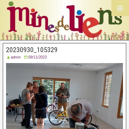
20230930_105329
admin
09/11/2023