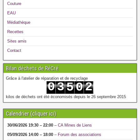
Couture
EAU
Médiathèque
Recettes
Sites amis
Contact
Bilan déchets de RéCré
Grâce à l'atelier de réparation et de recyclage
0
3
2
5
0
1
4
3
6
1
kilos de déchets ont été économisés depuis le 26 septembre 2015
Calendrier (cliquer ici)
30/06/2026
19:30
–
22:00
–
CA Mines de Liens
05/09/2026
14:00
–
18:00
–
Forum des associations