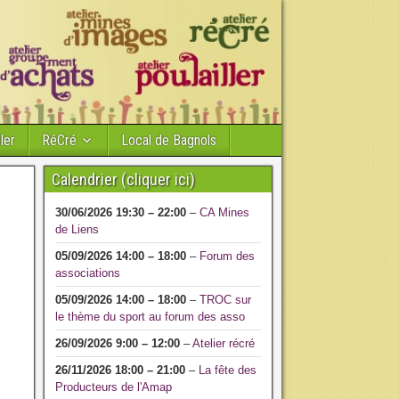
ler
RéCré
Local de Bagnols
Calendrier (cliquer ici)
30/06/2026
19:30
–
22:00
–
CA Mines
de Liens
05/09/2026
14:00
–
18:00
–
Forum des
associations
05/09/2026
14:00
–
18:00
–
TROC sur
le thème du sport au forum des asso
26/09/2026
9:00
–
12:00
–
Atelier récré
26/11/2026
18:00
–
21:00
–
La fête des
Producteurs de l'Amap