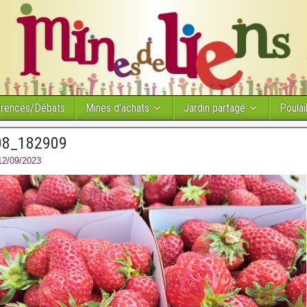
érences/Débats
Mines d’achats
Jardin partagé
Poulail
08_182909
12/09/2023