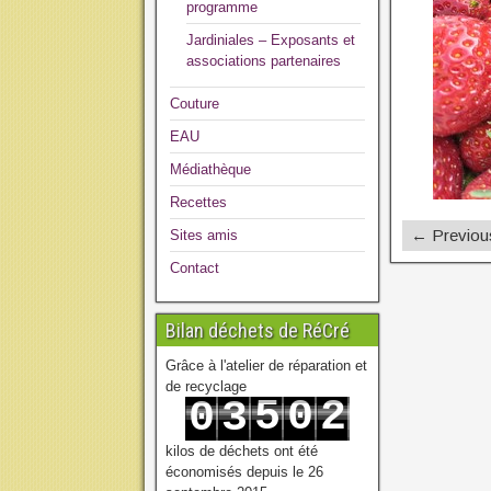
programme
Jardiniales – Exposants et
associations partenaires
Couture
EAU
Médiathèque
Recettes
← Previou
Sites amis
Contact
Bilan déchets de RéCré
Grâce à l'atelier de réparation et
de recyclage
5
0
2
0
3
6
1
3
1
4
kilos de déchets ont été
économisés depuis le 26