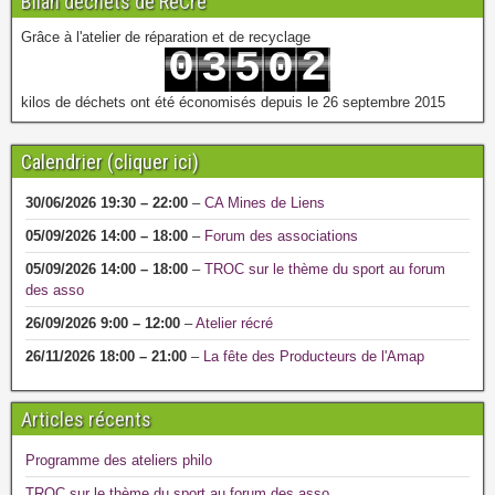
Bilan déchets de RéCré
Grâce à l'atelier de réparation et de recyclage
0
2
3
5
0
1
3
4
6
1
kilos de déchets ont été économisés depuis le 26 septembre 2015
Calendrier (cliquer ici)
30/06/2026
19:30
–
22:00
–
CA Mines de Liens
05/09/2026
14:00
–
18:00
–
Forum des associations
05/09/2026
14:00
–
18:00
–
TROC sur le thème du sport au forum
des asso
26/09/2026
9:00
–
12:00
–
Atelier récré
26/11/2026
18:00
–
21:00
–
La fête des Producteurs de l'Amap
Articles récents
Programme des ateliers philo
TROC sur le thème du sport au forum des asso