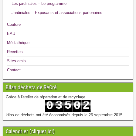
Les jardiniales – Le programme
Jardiniales – Exposants et associations partenaires
Couture
EAU
Médiathèque
Recettes
Sites amis
Contact
Bilan déchets de RéCré
Grâce à l'atelier de réparation et de recyclage
3
5
2
0
0
4
6
3
1
1
kilos de déchets ont été économisés depuis le 26 septembre 2015
Calendrier (cliquer ici)