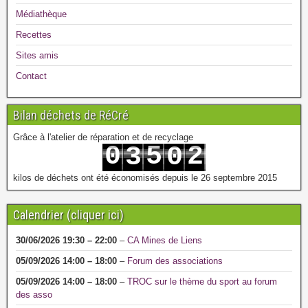
Médiathèque
Recettes
Sites amis
Contact
Bilan déchets de RéCré
Grâce à l'atelier de réparation et de recyclage
0
5
2
3
0
1
6
3
4
1
kilos de déchets ont été économisés depuis le 26 septembre 2015
Calendrier (cliquer ici)
30/06/2026
19:30
–
22:00
–
CA Mines de Liens
05/09/2026
14:00
–
18:00
–
Forum des associations
05/09/2026
14:00
–
18:00
–
TROC sur le thème du sport au forum
des asso