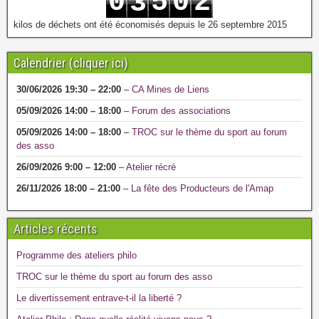
0
5
0
2
3
1
6
1
3
4
kilos de déchets ont été économisés depuis le 26 septembre 2015
Calendrier (cliquer ici)
30/06/2026
19:30
–
22:00
–
CA Mines de Liens
05/09/2026
14:00
–
18:00
–
Forum des associations
05/09/2026
14:00
–
18:00
–
TROC sur le thème du sport au forum
des asso
26/09/2026
9:00
–
12:00
–
Atelier récré
26/11/2026
18:00
–
21:00
–
La fête des Producteurs de l'Amap
Articles récents
Programme des ateliers philo
TROC sur le thème du sport au forum des asso
Le divertissement entrave-t-il la liberté ?